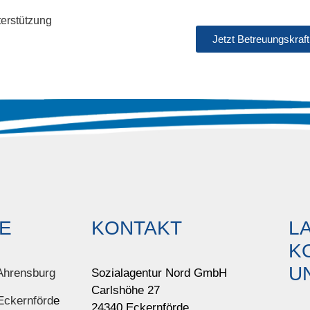
terstützung
Jetzt Betreuungskraft
E
KONTAKT
L
K
U
Ahrensburg
Sozialagentur Nord GmbH
Carlshöhe 27
Eckernförd
e
24340 Eckernförde