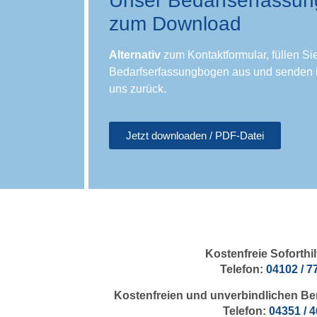
Unser Bedarfserfassu
zum Download
Alternativ
zum Kontaktformular, füllen Sie
Bedarfserfassungbogen aus und senden i
uns zurück.
Jetzt downloaden / PDF-Datei
Kostenfreie Soforthil
Telefon:
04102 / 7
Kostenfreien und unverbindlichen Be
Telefon:
04351 / 4