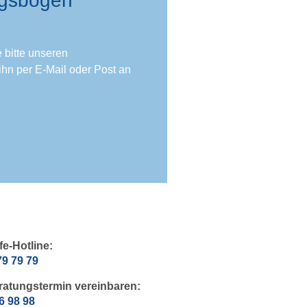
ngsbogen
 bitte unseren
hn per E-Mail oder Post an
fe-Hotline:
79 79 79
ratungstermin vereinbaren:
6 98 98